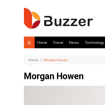
Skip
to
content
Home
Travel
News
Technology
Home
Morgan Howen
Morgan Howen