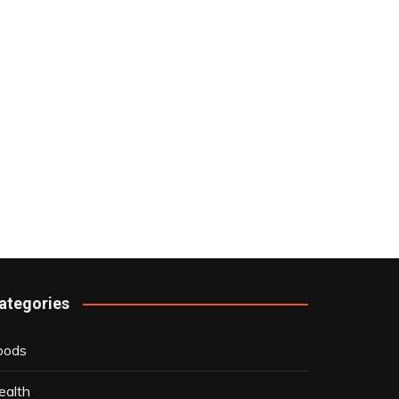
ategories
oods
ealth