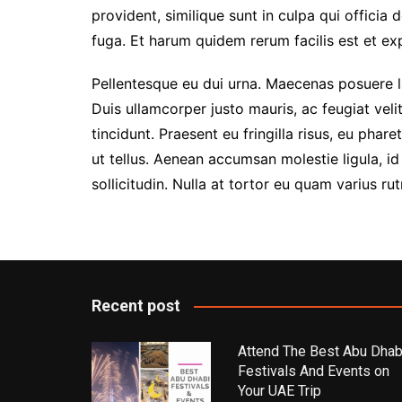
provident, similique sunt in culpa qui officia 
fuga. Et harum quidem rerum facilis est et exp
Pellentesque eu dui urna. Maecenas posuere la
Duis ullamcorper justo mauris, ac feugiat velit
tincidunt. Praesent eu fringilla risus, eu phar
ut tellus. Aenean accumsan molestie ligula, id 
sollicitudin. Nulla at tortor eu quam varius rut
Recent post
Attend The Best Abu Dhab
Festivals And Events on
Your UAE Trip