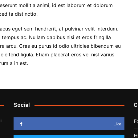
deserunt mollitia animi, id est laborum et dolorum
edita distinctio.
cus eget sem hendrerit, at pulvinar velit interdum.
 tempus ac. Nullam dapibus nisi et eros fringilla
etra arcu. Cras eu purus id odio ultricies bibendum eu
eleifend ligula. Etiam placerat eros vel nisl varius
rum a in est.
Social
C
i
F
Like
H