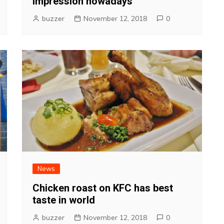
impression nowadays
buzzer
November 12, 2018
0
News
Chicken roast on KFC has best
taste in world
buzzer
November 12, 2018
0