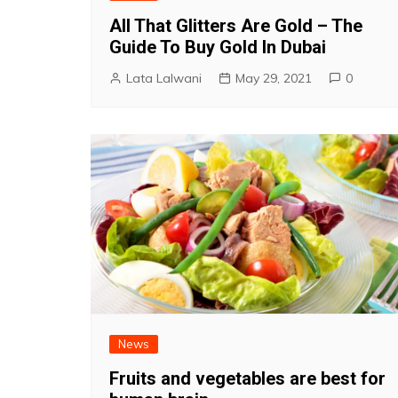
All That Glitters Are Gold – The
Guide To Buy Gold In Dubai
Lata Lalwani
May 29, 2021
0
News
Fruits and vegetables are best for