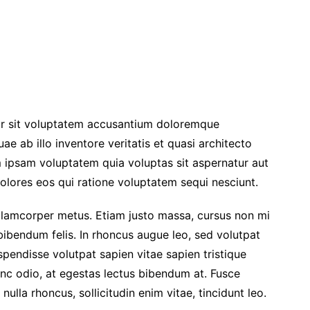
ror sit voluptatem accusantium doloremque
e ab illo inventore veritatis et quasi architecto
 ipsam voluptatem quia voluptas sit aspernatur aut
olores eos qui ratione voluptatem sequi nesciunt.
a ullamcorper metus. Etiam justo massa, cursus non mi
bibendum felis. In rhoncus augue leo, sed volutpat
spendisse volutpat sapien vitae sapien tristique
unc odio, at egestas lectus bibendum at. Fusce
ulla rhoncus, sollicitudin enim vitae, tincidunt leo.