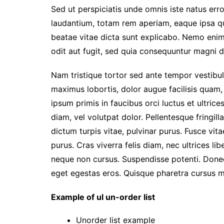
Sed ut perspiciatis unde omnis iste natus er
laudantium, totam rem aperiam, eaque ipsa qua
beatae vitae dicta sunt explicabo. Nemo enim
odit aut fugit, sed quia consequuntur magni d
Nam tristique tortor sed ante tempor vestibul
maximus lobortis, dolor augue facilisis quam,
ipsum primis in faucibus orci luctus et ultric
diam, vel volutpat dolor. Pellentesque fringil
dictum turpis vitae, pulvinar purus. Fusce vit
purus. Cras viverra felis diam, nec ultrices l
neque non cursus. Suspendisse potenti. Donec s
eget egestas eros. Quisque pharetra cursus ma
Example of ul un-order list
Unorder list example