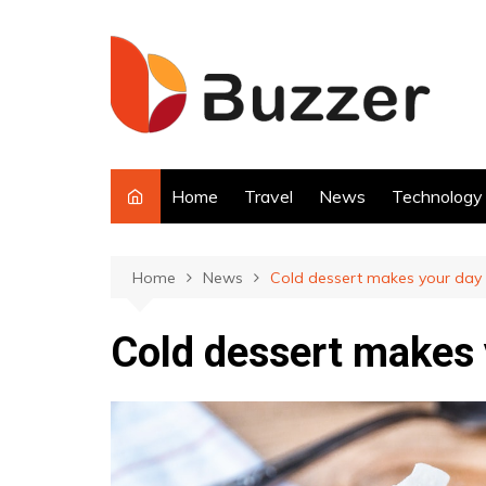
Skip
to
content
Home
Travel
News
Technology
Home
News
Cold dessert makes your day 
Cold dessert makes 