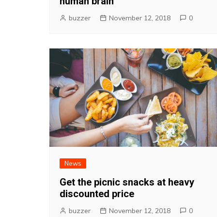
human brain
buzzer
November 12, 2018
0
News
Get the picnic snacks at heavy
discounted price
buzzer
November 12, 2018
0