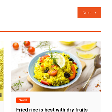
Next
News
Fried rice is best with dry fruits